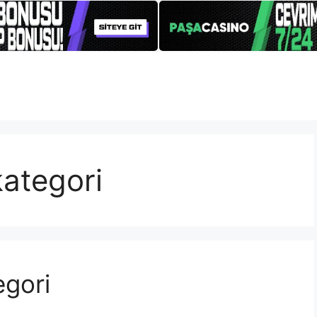
kategori
egori