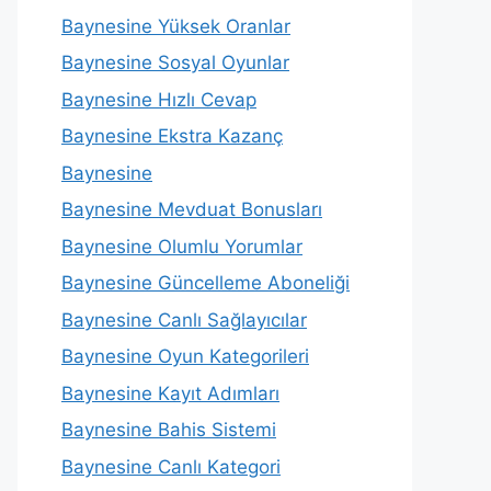
Baynesine Yüksek Oranlar
Baynesine Sosyal Oyunlar
Baynesine Hızlı Cevap
Baynesine Ekstra Kazanç
Baynesine
Baynesine Mevduat Bonusları
Baynesine Olumlu Yorumlar
Baynesine Güncelleme Aboneliği
Baynesine Canlı Sağlayıcılar
Baynesine Oyun Kategorileri
Baynesine Kayıt Adımları
Baynesine Bahis Sistemi
Baynesine Canlı Kategori