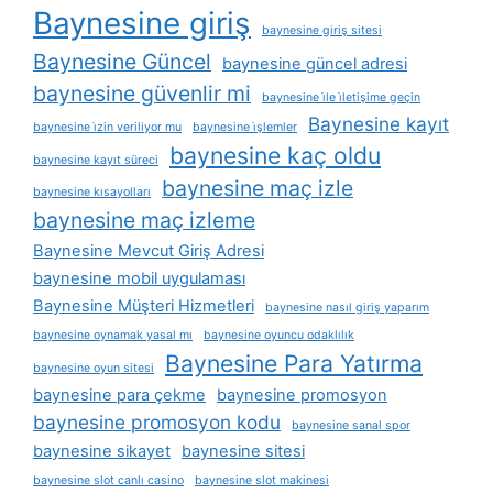
Baynesine giriş
baynesine giriş sitesi
Baynesine Güncel
baynesine güncel adresi
baynesine güvenlir mi
baynesine i̇le i̇letişime geçin
Baynesine kayıt
baynesine i̇zin veriliyor mu
baynesine i̇şlemler
baynesine kaç oldu
baynesine kayıt süreci
baynesine maç izle
baynesine kısayolları
baynesine maç izleme
Baynesine Mevcut Giriş Adresi
baynesine mobil uygulaması
Baynesine Müşteri Hizmetleri
baynesine nasıl giriş yaparım
baynesine oynamak yasal mı
baynesine oyuncu odaklılık
Baynesine Para Yatırma
baynesine oyun sitesi
baynesine para çekme
baynesine promosyon
baynesine promosyon kodu
baynesine sanal spor
baynesine sikayet
baynesine sitesi
baynesine slot canlı casino
baynesine slot makinesi