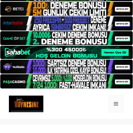
İçeriğe
atla
Menü