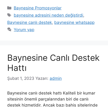
Kategoriler
Baynesine Promosyonlar
Etiketler
baynesine adresini neden değiştirdi
,
Baynesine canlı destek
,
baynesine whatsapp
Yorum yap
Baynesine Canlı Destek
Hattı
Şubat 1, 2023
Yazarı:
admin
Baynesine canlı destek hattı Kaliteli bir kumar
sitesinin önemli parçalarından biri de canlı
destek hizmetidir. Ancak bazı bahis sitelerinde