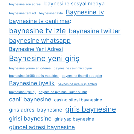
baynesine sosyal medya
baynesine son adresi
Baynesine tv
baynesine tam ad
baynesine tavla
baynesine tv canli maç
baynesine tv izle
baynesine twitter
baynesine whatsapp
Baynesine Yeni Adresi
Baynesine yeni giriş
baynesine yorumları ödeme
baynesine çevrimiçi oyun
baynesine ödüllü bahis meraklısı
baynesine önemli sebepler
Baynesine üyelik
baynesine üyelik i̇şlemleri
baynesine üyeliği
baynesine üye nasıl kayıt olunur
canli baynesine
casino sitesi baynesine
giris baynesine
giris adresi baynesine
girisi baynesine
giris yap baynesine
güncel adresi baynesine