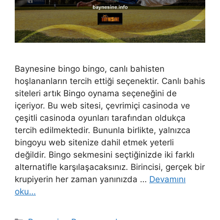
Baynesine bingo bingo, canlı bahisten
hoşlananların tercih ettiği seçenektir. Canlı bahis
siteleri artık Bingo oynama seçeneğini de
içeriyor. Bu web sitesi, çevrimiçi casinoda ve
çeşitli casinoda oyunları tarafından oldukça
tercih edilmektedir. Bununla birlikte, yalnızca
bingoyu web sitenize dahil etmek yeterli
değildir. Bingo sekmesini seçtiğinizde iki farklı
alternatifle karşılaşacaksınız. Birincisi, gerçek bir
krupiyerin her zaman yanınızda …
Devamını
oku…
Kategoriler