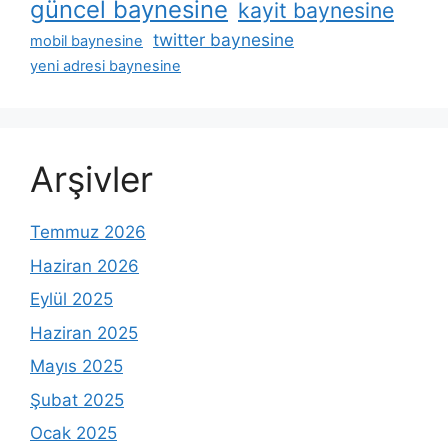
güncel baynesine
kayit baynesine
twitter baynesine
mobil baynesine
yeni adresi baynesine
Arşivler
Temmuz 2026
Haziran 2026
Eylül 2025
Haziran 2025
Mayıs 2025
Şubat 2025
Ocak 2025