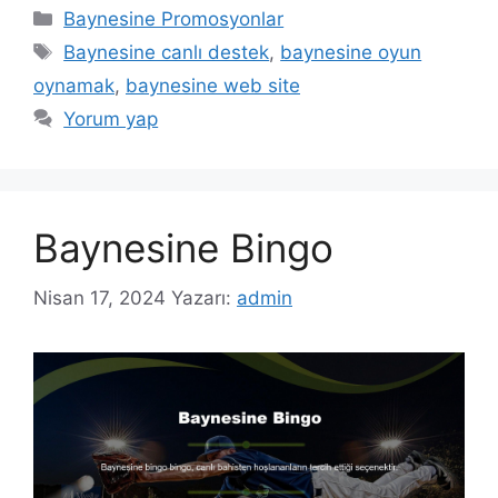
Kategoriler
Baynesine Promosyonlar
Etiketler
Baynesine canlı destek
,
baynesine oyun
oynamak
,
baynesine web site
Yorum yap
Baynesine Bingo
Nisan 17, 2024
Yazarı:
admin