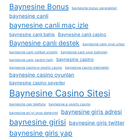
Baynesine Bonus
baynesine bonus seçenekleri
baynesine canli
baynesine canli maç izle
baynesine canlı bahis
Baynesine canlı casino
Baynesine canlı destek
baynesine canlı oyun sitesi
baynesine canlı sohbet sistemi
baynesine canlı spor bahisleri
baynesine casino
baynesine canlı yardım hattı
baynesine casino e-sports casino
baynesine casino makineleri
baynesine casino oyunları
baynesine casino severler
Baynesine Casino Sitesi
baynesine cep telefonu
baynesine e-sports casino
baynesine giris adresi
baynesine en i̇yi oyun deneyimi
baynesine girisi
baynesine giris twitter
baynesine giris yap