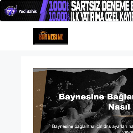
İçeriğe
atla