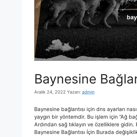
Baynesine Bağlant
Aralık 24, 2022
Yazarı:
admin
Baynesine bağlantısı için dns ayarları nas
yaygın bir yöntemdir. Bu işlem için “Ağ ba
Ardından sağ tıklayın ve özelliklere gidin
Baynesine Bağlantısı İçin Burada değişiklik