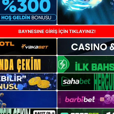
BAYNESINE GİRİŞ İÇİN TIKLAYINIZ!