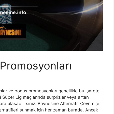
 Promosyonları
ar ve bonus promosyonları genellikle bu işarete
ü Süper Lig maçlarında sürprizler veya artan
a ulaşabilirsiniz. Baynesine Alternatif Çevrimiçi
ernatifleri sunmak için her zaman burada. Ancak