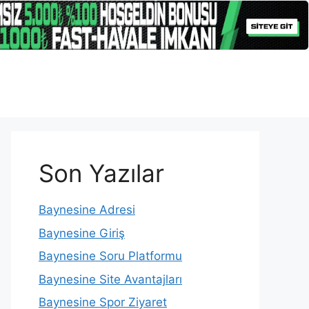
Son Yazılar
Baynesine Adresi
Baynesine Giriş
Baynesine Soru Platformu
Baynesine Site Avantajları
Baynesine Spor Ziyaret