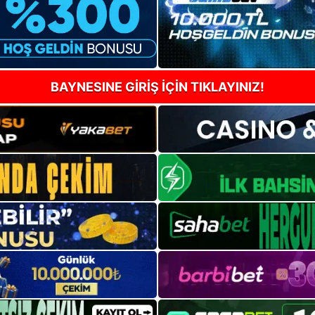
BAYNESINE GİRİŞ İÇİN TIKLAYINIZ!