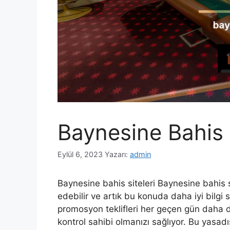
Baynesine Bahis S
Eylül 6, 2023
Yazarı:
admin
Baynesine bahis siteleri Baynesine bahis 
edebilir ve artık bu konuda daha iyi bilgi s
promosyon teklifleri her geçen gün daha d
kontrol sahibi olmanızı sağlıyor. Bu yasadı