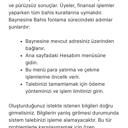
ve pürüzsüz sonuçlar. Üyeler, finansal işlemler
yaparken tüm bahis kurallarına uymalıdır.
Baynesine Bahis fonlama sürecindeki adımlar
şunlardır:
Baynesine mevcut adresiniz üzerinden
bağlanır.
Ana sayfadaki Hesabım menüsüne
gidin.
Bu menü para yatırma ve çekme
işlemlerine öncelik verir.
Talebinizi tamamlamak için ödeme
yönteminizi ve işlem limitinizi girin.
Oluşturduğunuz istekte istenen bilgileri doğru
girmelisiniz. Bilgilerin yanlış girilmesi durumunda
sistem talebinizi işleme alamayacaktır. Bu tür
problemlerle karşılaşmamak için özen