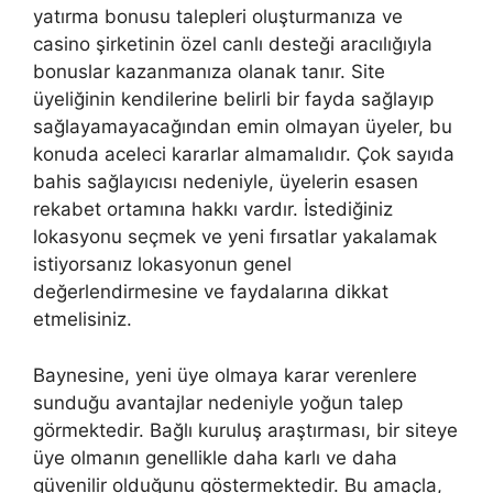
yatırma bonusu talepleri oluşturmanıza ve
casino şirketinin özel canlı desteği aracılığıyla
bonuslar kazanmanıza olanak tanır. Site
üyeliğinin kendilerine belirli bir fayda sağlayıp
sağlayamayacağından emin olmayan üyeler, bu
konuda aceleci kararlar almamalıdır. Çok sayıda
bahis sağlayıcısı nedeniyle, üyelerin esasen
rekabet ortamına hakkı vardır. İstediğiniz
lokasyonu seçmek ve yeni fırsatlar yakalamak
istiyorsanız lokasyonun genel
değerlendirmesine ve faydalarına dikkat
etmelisiniz.
Baynesine, yeni üye olmaya karar verenlere
sunduğu avantajlar nedeniyle yoğun talep
görmektedir. Bağlı kuruluş araştırması, bir siteye
üye olmanın genellikle daha karlı ve daha
güvenilir olduğunu göstermektedir. Bu amaçla,