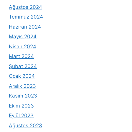
Ağustos 2024
Temmuz 2024
Haziran 2024
Mayıs 2024
Nisan 2024
Mart 2024
Şubat 2024
Ocak 2024
Aralık 2023
Kasım 2023
Ekim 2023
Eylül 2023
Ağustos 2023