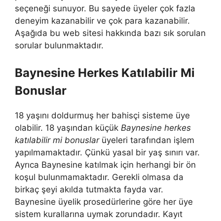
seçeneği sunuyor. Bu sayede üyeler çok fazla
deneyim kazanabilir ve çok para kazanabilir.
Aşağıda bu web sitesi hakkında bazı sık sorulan
sorular bulunmaktadır.
Baynesine Herkes Katılabilir Mi
Bonuslar
18 yaşını doldurmuş her bahisçi sisteme üye
olabilir. 18 yaşından küçük
Baynesine herkes
katılabilir mi bonuslar
üyeleri tarafından işlem
yapılmamaktadır. Çünkü yasal bir yaş sınırı var.
Ayrıca Baynesine katılmak için herhangi bir ön
koşul bulunmamaktadır. Gerekli olmasa da
birkaç şeyi akılda tutmakta fayda var.
Baynesine üyelik prosedürlerine göre her üye
sistem kurallarına uymak zorundadır. Kayıt