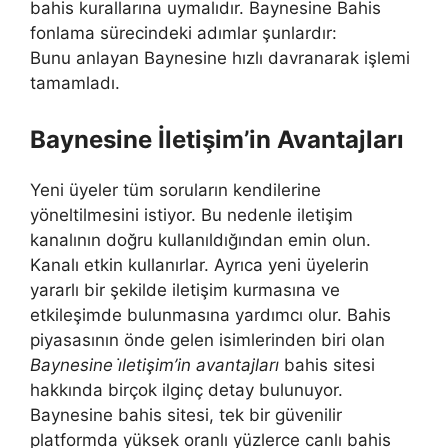
bahis kurallarına uymalıdır. Baynesine Bahis
fonlama sürecindeki adımlar şunlardır:
Bunu anlayan Baynesine hızlı davranarak işlemi
tamamladı.
Baynesine İletişim’in Avantajları
Yeni üyeler tüm soruların kendilerine
yöneltilmesini istiyor. Bu nedenle iletişim
kanalının doğru kullanıldığından emin olun.
Kanalı etkin kullanırlar. Ayrıca yeni üyelerin
yararlı bir şekilde iletişim kurmasına ve
etkileşimde bulunmasına yardımcı olur. Bahis
piyasasının önde gelen isimlerinden biri olan
Baynesine i̇letişim’in avantajları
bahis sitesi
hakkında birçok ilginç detay bulunuyor.
Baynesine bahis sitesi, tek bir güvenilir
platformda yüksek oranlı yüzlerce canlı bahis