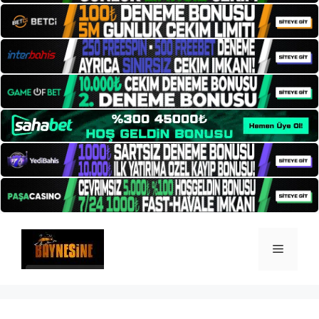
İçeriğe
atla
Menü