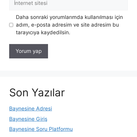
sitesi
Daha sonraki yorumlarımda kullanılması için
adım, e-posta adresim ve site adresim bu
tarayıcıya kaydedilsin.
Son Yazılar
Baynesine Adresi
Baynesine Giriş
Baynesine Soru Platformu