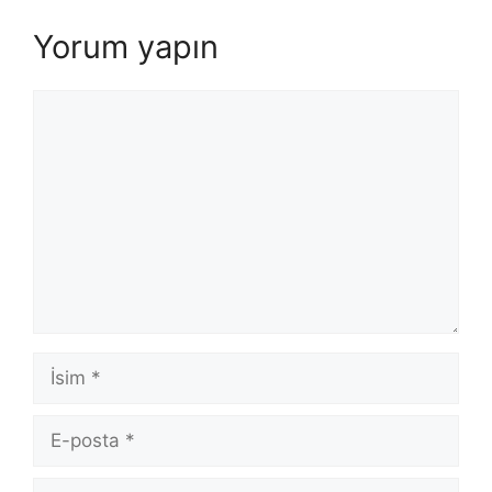
Yorum yapın
Yorum
İsim
E-
posta
İnternet