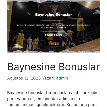
Baynesine Bonuslar
Ağustos 12, 2023
Yazarı:
admin
Baynesine bonuslar bu bonusları alabilmek için
para yatırma işleminin tüm adımlarının
tamamlanması gerekmektedir. Bu, anında para