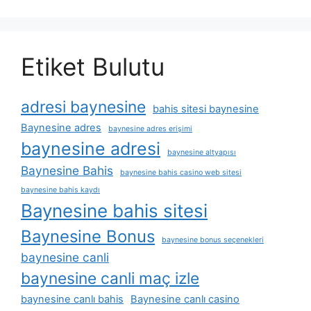
Etiket Bulutu
adresi baynesine
bahis sitesi baynesine
Baynesine adres
baynesine adres erişimi
baynesine adresi
baynesine altyapısı
Baynesine Bahis
baynesine bahis casino web sitesi
baynesine bahis kaydı
Baynesine bahis sitesi
Baynesine Bonus
baynesine bonus seçenekleri
baynesine canli
baynesine canli maç izle
baynesine canlı bahis
Baynesine canlı casino