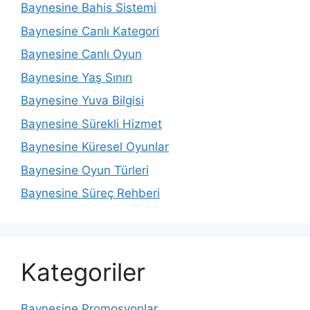
Baynesine Bahis Sistemi
Baynesine Canlı Kategori
Baynesine Canlı Oyun
Baynesine Yaş Sınırı
Baynesine Yuva Bilgisi
Baynesine Sürekli Hizmet
Baynesine Küresel Oyunlar
Baynesine Oyun Türleri
Baynesine Süreç Rehberi
Kategoriler
Baynesine Promosyonlar