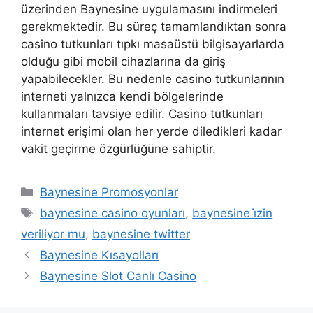
üzerinden Baynesine uygulamasını indirmeleri
gerekmektedir. Bu süreç tamamlandıktan sonra
casino tutkunları tıpkı masaüstü bilgisayarlarda
olduğu gibi mobil cihazlarına da giriş
yapabilecekler. Bu nedenle casino tutkunlarının
interneti yalnızca kendi bölgelerinde
kullanmaları tavsiye edilir. Casino tutkunları
internet erişimi olan her yerde diledikleri kadar
vakit geçirme özgürlüğüne sahiptir.
Kategoriler
Baynesine Promosyonlar
Etiketler
baynesine casino oyunları
,
baynesine i̇zin
veriliyor mu
,
baynesine twitter
Yazı
Baynesine Kısayolları
dolaşımı
Baynesine Slot Canlı Casino