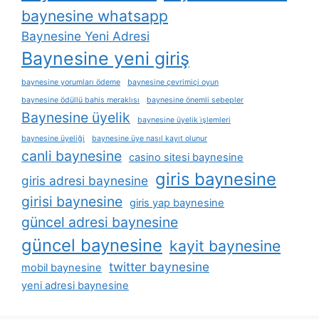
baynesine whatsapp
Baynesine Yeni Adresi
Baynesine yeni giriş
baynesine yorumları ödeme
baynesine çevrimiçi oyun
baynesine ödüllü bahis meraklısı
baynesine önemli sebepler
Baynesine üyelik
baynesine üyelik i̇şlemleri
baynesine üyeliği
baynesine üye nasıl kayıt olunur
canli baynesine
casino sitesi baynesine
giris baynesine
giris adresi baynesine
girisi baynesine
giris yap baynesine
güncel adresi baynesine
güncel baynesine
kayit baynesine
twitter baynesine
mobil baynesine
yeni adresi baynesine