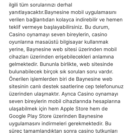
ilgili tüm sorularınızı derhal
yanıtlayacaktır.Baynesine mobil uygulamasını
verilen bağlantıdan kolayca indirebilir ve hemen
teklif vermeye başlayabilirsiniz. Bu durum,
Casino oynamayı seven bireylerin, casino
oyunlarına masaüstü bilgisayar kullanmak
yerine, Baynesine web sitesi üzerinden mobil
cihazları üzerinden erişebilecekleri anlamına
gelmektedir. Bununla birlikte, web sitesinde
bulunabilecek birçok sık sorulan soru vardır.
Önerilen işlemlerden biri de Baynesine web
sitesinin canlı destek saatlerine cep telefonunuz
üzerinden ulaşmaktır. Ayrıca Casino oynamayı
seven bireylerin mobil cihazlarında hesaplarına
ulaşabilmek için hem Apple Store hem de
Google Play Store üzerinden Baynesine
uygulamasını indirmeleri gerekmektedir. Bu
süreç tamamlandıktan sonra casino tutkunları