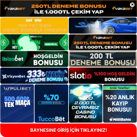
×
BAYNESINE GİRİŞ İÇİN TIKLAYINIZ!