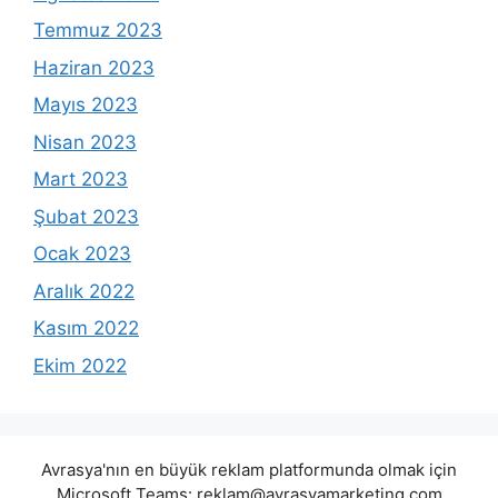
Temmuz 2023
Haziran 2023
Mayıs 2023
Nisan 2023
Mart 2023
Şubat 2023
Ocak 2023
Aralık 2022
Kasım 2022
Ekim 2022
Avrasya'nın en büyük reklam platformunda olmak için
Microsoft Teams:
reklam@avrasyamarketing.com