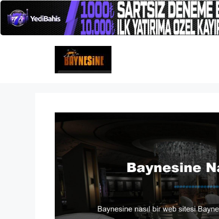
İçeriğe
atla