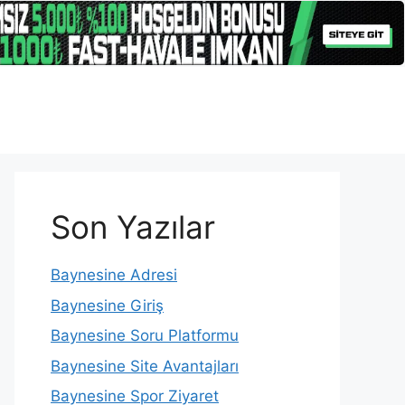
Son Yazılar
Baynesine Adresi
Baynesine Giriş
Baynesine Soru Platformu
Baynesine Site Avantajları
Baynesine Spor Ziyaret