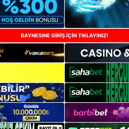
BAYNESINE GİRİŞ İÇİN TIKLAYINIZ!