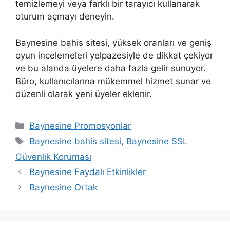
temizlemeyi veya farklı bir tarayıcı kullanarak
oturum açmayı deneyin.
Baynesine bahis sitesi, yüksek oranları ve geniş
oyun incelemeleri yelpazesiyle de dikkat çekiyor
ve bu alanda üyelere daha fazla gelir sunuyor.
Büro, kullanıcılarına mükemmel hizmet sunar ve
düzenli olarak yeni üyeler eklenir.
Kategoriler
Baynesine Promosyonlar
Etiketler
Baynesine bahis sitesi
,
Baynesine SSL
Güvenlik Koruması
Yazı
Baynesine Faydalı Etkinlikler
dolaşımı
Baynesine Ortak