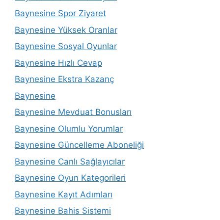
Baynesine Spor Ziyaret
Baynesine Yüksek Oranlar
Baynesine Sosyal Oyunlar
Baynesine Hızlı Cevap
Baynesine Ekstra Kazanç
Baynesine
Baynesine Mevduat Bonusları
Baynesine Olumlu Yorumlar
Baynesine Güncelleme Aboneliği
Baynesine Canlı Sağlayıcılar
Baynesine Oyun Kategorileri
Baynesine Kayıt Adımları
Baynesine Bahis Sistemi