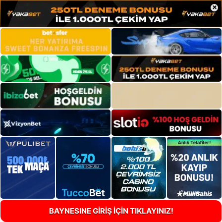
×
BAYNESINE GİRİŞ İÇİN TIKLAYINIZ!