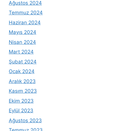
Ağustos 2024
Temmuz 2024
Haziran 2024
Mayıs 2024
Nisan 2024
Mart 2024
Şubat 2024
Ocak 2024
Aralık 2023
Kasım 2023
Ekim 2023
Eylül 2023
Ağustos 2023
Temmuz 2023