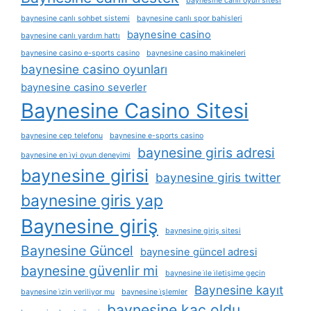
baynesine canlı oyun sitesi
baynesine canlı sohbet sistemi
baynesine canlı spor bahisleri
baynesine casino
baynesine canlı yardım hattı
baynesine casino e-sports casino
baynesine casino makineleri
baynesine casino oyunları
baynesine casino severler
Baynesine Casino Sitesi
baynesine cep telefonu
baynesine e-sports casino
baynesine giris adresi
baynesine en i̇yi oyun deneyimi
baynesine girisi
baynesine giris twitter
baynesine giris yap
Baynesine giriş
baynesine giriş sitesi
Baynesine Güncel
baynesine güncel adresi
baynesine güvenlir mi
baynesine i̇le i̇letişime geçin
Baynesine kayıt
baynesine i̇zin veriliyor mu
baynesine i̇şlemler
baynesine kaç oldu