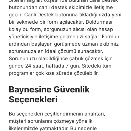
Sitenin sağ alt köşesinde bulunan canlı destek
butonundan canlı destek ekibimizle iletişime
geçin. Canlı Destek butonuna tıkladığınızda yeni
bir sekmede bir form açılacaktır. Doldurması
kolay bu form, sorgunuzun alıcısı olan hesap
yöneticisiyle iletişime geçmenizi sağlar. Formun
ardından başlayan görüşmede uzman ekibimiz
sorununuza en ideal çözümü sunacaktır.
Sorununuzu olabildiğince çabuk çözmek için
günde 24 saat, haftada 7 gün. Sitedeki tüm
programlar çok kısa sürede çözülebilir.
Baynesine Güvenlik
Seçenekleri
Bu seçenekleri çeşitlendirmenin anahtarı,
müşteri sorunlarını çözmeye yönelik
ilkelerimizde yatmaktadır. Bu nedenle