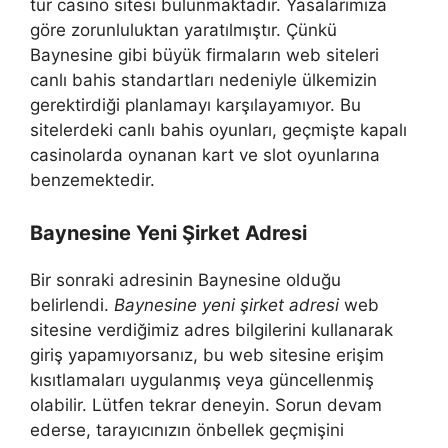
tür casino sitesi bulunmaktadır. Yasalarımıza
göre zorunluluktan yaratılmıştır. Çünkü
Baynesine gibi büyük firmaların web siteleri
canlı bahis standartları nedeniyle ülkemizin
gerektirdiği planlamayı karşılayamıyor. Bu
sitelerdeki canlı bahis oyunları, geçmişte kapalı
casinolarda oynanan kart ve slot oyunlarına
benzemektedir.
Baynesine Yeni Şirket Adresi
Bir sonraki adresinin Baynesine olduğu
belirlendi.
Baynesine yeni şirket adresi
web
sitesine verdiğimiz adres bilgilerini kullanarak
giriş yapamıyorsanız, bu web sitesine erişim
kısıtlamaları uygulanmış veya güncellenmiş
olabilir. Lütfen tekrar deneyin. Sorun devam
ederse, tarayıcınızın önbellek geçmişini