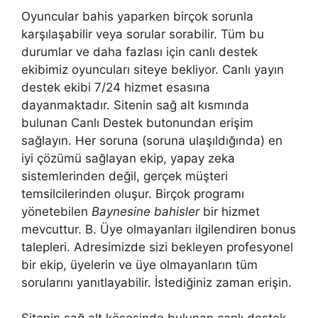
Oyuncular bahis yaparken birçok sorunla
karşılaşabilir veya sorular sorabilir. Tüm bu
durumlar ve daha fazlası için canlı destek
ekibimiz oyuncuları siteye bekliyor. Canlı yayın
destek ekibi 7/24 hizmet esasına
dayanmaktadır. Sitenin sağ alt kısmında
bulunan Canlı Destek butonundan erişim
sağlayın. Her soruna (soruna ulaşıldığında) en
iyi çözümü sağlayan ekip, yapay zeka
sistemlerinden değil, gerçek müşteri
temsilcilerinden oluşur. Birçok programı
yönetebilen
Baynesine bahisler
bir hizmet
mevcuttur. B. Üye olmayanları ilgilendiren bonus
talepleri. Adresimizde sizi bekleyen profesyonel
bir ekip, üyelerin ve üye olmayanların tüm
sorularını yanıtlayabilir. İstediğiniz zaman erişin.