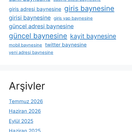
giris baynesine
giris adresi baynesine
girisi baynesine
giris yap baynesine
güncel adresi baynesine
güncel baynesine
kayit baynesine
twitter baynesine
mobil baynesine
yeni adresi baynesine
Arşivler
Temmuz 2026
Haziran 2026
Eylül 2025
Haziran 2025