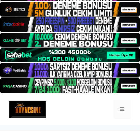
İçeriğe
atla
Menü