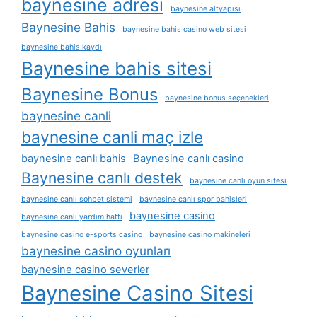
baynesine adresi
baynesine altyapısı
Baynesine Bahis
baynesine bahis casino web sitesi
baynesine bahis kaydı
Baynesine bahis sitesi
Baynesine Bonus
baynesine bonus seçenekleri
baynesine canli
baynesine canli maç izle
baynesine canlı bahis
Baynesine canlı casino
Baynesine canlı destek
baynesine canlı oyun sitesi
baynesine canlı sohbet sistemi
baynesine canlı spor bahisleri
baynesine casino
baynesine canlı yardım hattı
baynesine casino e-sports casino
baynesine casino makineleri
baynesine casino oyunları
baynesine casino severler
Baynesine Casino Sitesi