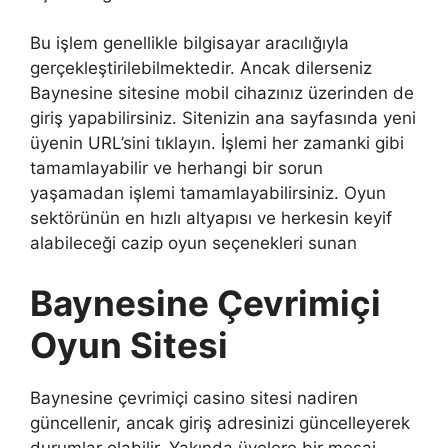
Bu işlem genellikle bilgisayar aracılığıyla
gerçekleştirilebilmektedir. Ancak dilerseniz
Baynesine sitesine mobil cihazınız üzerinden de
giriş yapabilirsiniz. Sitenizin ana sayfasında yeni
üyenin URL’sini tıklayın. İşlemi her zamanki gibi
tamamlayabilir ve herhangi bir sorun
yaşamadan işlemi tamamlayabilirsiniz. Oyun
sektörünün en hızlı altyapısı ve herkesin keyif
alabileceği cazip oyun seçenekleri sunan
Baynesine Çevrimiçi
Oyun Sitesi
Baynesine çevrimiçi casino sitesi nadiren
güncellenir, ancak giriş adresinizi güncelleyerek
durumlar olabilir. Yakında üyelere bir mesaj