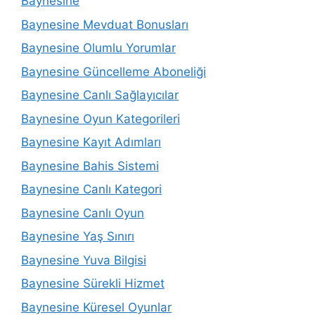
Baynesine
Baynesine Mevduat Bonusları
Baynesine Olumlu Yorumlar
Baynesine Güncelleme Aboneliği
Baynesine Canlı Sağlayıcılar
Baynesine Oyun Kategorileri
Baynesine Kayıt Adımları
Baynesine Bahis Sistemi
Baynesine Canlı Kategori
Baynesine Canlı Oyun
Baynesine Yaş Sınırı
Baynesine Yuva Bilgisi
Baynesine Sürekli Hizmet
Baynesine Küresel Oyunlar