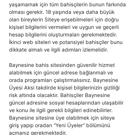
yaşamamak için tüm bahisçilerin bunun farkında
olması gerekir. 18 yaşında veya daha büyük
olan bireylerin Siteye erişebilmeleri için doğru
kişisel bilgilerini vermeleri ve uygun ve geçerli
hesap bilgilerini oluşturmaları gerekmektedir.
İkinci web siteleri ve potansiyel bahisçiler bunu
dikkate almalı ve ilgili adımları izlemelidir.
Baynesine bahis sitesinden güvenilir hizmet
alabilmek için güncel adrese bağlanmalı ve
orada programları çalıştırmalısınız. Baynesine
Üyesi Aksi takdirde kişisel bilgilerinizin gizliliği
risk altında olacaktır. Bahisçiler Baynesine
güncel adresine sosyal hesaplarından ulaşabilir
ve konu ile ilgili gerekli bilgileri edinebilirler.
Baynesine sitesine üye olabilmek için siteye
giriş yapıp oradan “Yeni Üyeler” bölümünü
açmanız gerekmektedir.