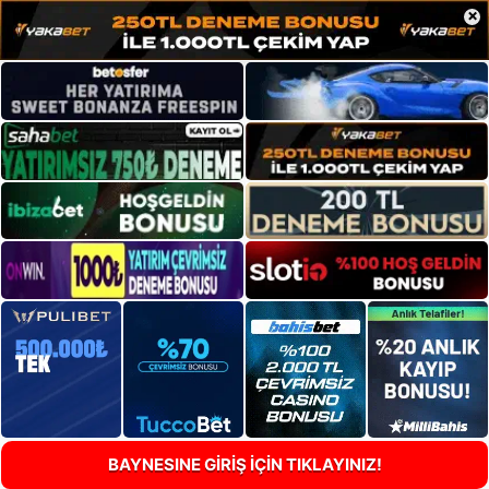
×
BAYNESINE GİRİŞ İÇİN TIKLAYINIZ!