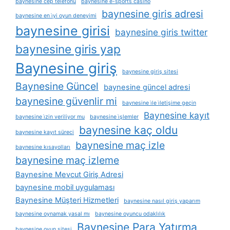
baynesine cep telefonu
baynesine e-sports casino
baynesine giris adresi
baynesine en i̇yi oyun deneyimi
baynesine girisi
baynesine giris twitter
baynesine giris yap
Baynesine giriş
baynesine giriş sitesi
Baynesine Güncel
baynesine güncel adresi
baynesine güvenlir mi
baynesine i̇le i̇letişime geçin
Baynesine kayıt
baynesine i̇zin veriliyor mu
baynesine i̇şlemler
baynesine kaç oldu
baynesine kayıt süreci
baynesine maç izle
baynesine kısayolları
baynesine maç izleme
Baynesine Mevcut Giriş Adresi
baynesine mobil uygulaması
Baynesine Müşteri Hizmetleri
baynesine nasıl giriş yaparım
baynesine oynamak yasal mı
baynesine oyuncu odaklılık
Baynesine Para Yatırma
baynesine oyun sitesi