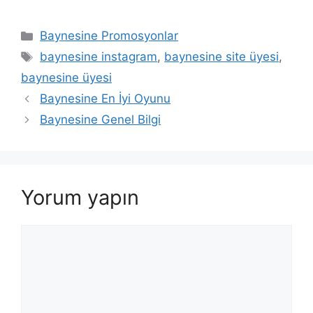
Kategoriler
Baynesine Promosyonlar
Etiketler
baynesine instagram
,
baynesine site üyesi
,
baynesine üyesi
Yazı
Baynesine En İyi Oyunu
dolaşımı
Baynesine Genel Bilgi
Yorum yapın
Yorum