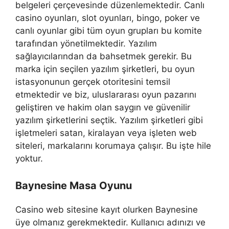
belgeleri çerçevesinde düzenlemektedir. Canlı
casino oyunları, slot oyunları, bingo, poker ve
canlı oyunlar gibi tüm oyun grupları bu komite
tarafından yönetilmektedir. Yazılım
sağlayıcılarından da bahsetmek gerekir. Bu
marka için seçilen yazılım şirketleri, bu oyun
istasyonunun gerçek otoritesini temsil
etmektedir ve biz, uluslararası oyun pazarını
geliştiren ve hakim olan saygın ve güvenilir
yazılım şirketlerini seçtik. Yazılım şirketleri gibi
işletmeleri satan, kiralayan veya işleten web
siteleri, markalarını korumaya çalışır. Bu işte hile
yoktur.
Baynesine Masa Oyunu
Casino web sitesine kayıt olurken Baynesine
üye olmanız gerekmektedir. Kullanıcı adınızı ve