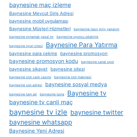
baynesine maç izleme
Baynesine Mevcut Giriş Adresi
baynesine mobil uygulaması
Baynesine Müşteri Hizmetleri
baynesine nasıl giriş yaparım
baynesine oynamak yasal mı
baynesine oyuncu odaklılık
Baynesine Para Yatırma
baynesine oyun sitesi
baynesine para çekme
baynesine promosyon
baynesine promosyon kodu
baynesine sanal spor
baynesine sikayet
baynesine sitesi
baynesine slot canlı casino
baynesine slot makinesi
baynesine sosyal medya
baynesine son adresi
Baynesine tv
baynesine tam ad
baynesine tavla
baynesine tv canli maç
baynesine tv izle
baynesine twitter
baynesine whatsapp
Baynesine Yeni Adresi