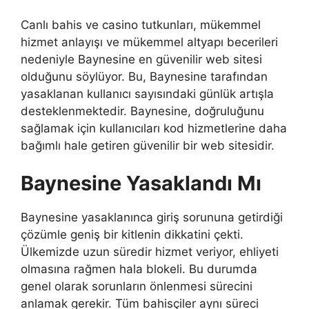
Canlı bahis ve casino tutkunları, mükemmel
hizmet anlayışı ve mükemmel altyapı becerileri
nedeniyle Baynesine en güvenilir web sitesi
olduğunu söylüyor. Bu, Baynesine tarafından
yasaklanan kullanıcı sayısındaki günlük artışla
desteklenmektedir. Baynesine, doğruluğunu
sağlamak için kullanıcıları kod hizmetlerine daha
bağımlı hale getiren güvenilir bir web sitesidir.
Baynesine Yasaklandı Mı
Baynesine yasaklanınca giriş sorununa getirdiği
çözümle geniş bir kitlenin dikkatini çekti.
Ülkemizde uzun süredir hizmet veriyor, ehliyeti
olmasına rağmen hala blokeli. Bu durumda
genel olarak sorunların önlenmesi sürecini
anlamak gerekir. Tüm bahisçiler aynı süreci