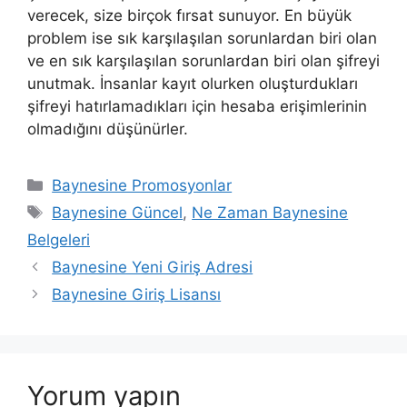
verecek, size birçok fırsat sunuyor. En büyük
problem ise sık karşılaşılan sorunlardan biri olan
ve en sık karşılaşılan sorunlardan biri olan şifreyi
unutmak. İnsanlar kayıt olurken oluşturdukları
şifreyi hatırlamadıkları için hesaba erişimlerinin
olmadığını düşünürler.
Kategoriler
Baynesine Promosyonlar
Etiketler
Baynesine Güncel
,
Ne Zaman Baynesine
Belgeleri
Yazı
Baynesine Yeni Giriş Adresi
dolaşımı
Baynesine Giriş Lisansı
Yorum yapın