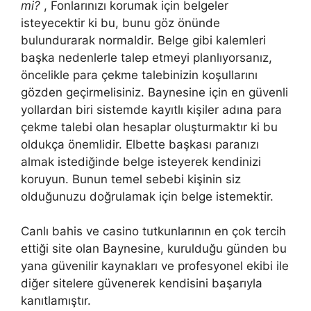
mi?
, Fonlarınızı korumak için belgeler
isteyecektir ki bu, bunu göz önünde
bulundurarak normaldir. Belge gibi kalemleri
başka nedenlerle talep etmeyi planlıyorsanız,
öncelikle para çekme talebinizin koşullarını
gözden geçirmelisiniz. Baynesine için en güvenli
yollardan biri sistemde kayıtlı kişiler adına para
çekme talebi olan hesaplar oluşturmaktır ki bu
oldukça önemlidir. Elbette başkası paranızı
almak istediğinde belge isteyerek kendinizi
koruyun. Bunun temel sebebi kişinin siz
olduğunuzu doğrulamak için belge istemektir.
Canlı bahis ve casino tutkunlarının en çok tercih
ettiği site olan Baynesine, kurulduğu günden bu
yana güvenilir kaynakları ve profesyonel ekibi ile
diğer sitelere güvenerek kendisini başarıyla
kanıtlamıştır.