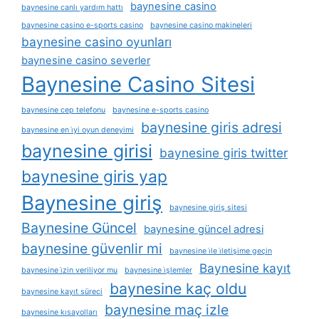
baynesine casino
baynesine canlı yardım hattı
baynesine casino e-sports casino
baynesine casino makineleri
baynesine casino oyunları
baynesine casino severler
Baynesine Casino Sitesi
baynesine cep telefonu
baynesine e-sports casino
baynesine giris adresi
baynesine en i̇yi oyun deneyimi
baynesine girisi
baynesine giris twitter
baynesine giris yap
Baynesine giriş
baynesine giriş sitesi
Baynesine Güncel
baynesine güncel adresi
baynesine güvenlir mi
baynesine i̇le i̇letişime geçin
Baynesine kayıt
baynesine i̇zin veriliyor mu
baynesine i̇şlemler
baynesine kaç oldu
baynesine kayıt süreci
baynesine maç izle
baynesine kısayolları