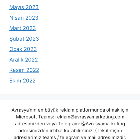
Mayıs 2023
Nisan 2023
Mart 2023
Şubat 2023
Ocak 2023
Aralık 2022
Kasım 2022
Ekim 2022
Avrasya'nın en büyük reklam platformunda olmak için
Microsoft Teams:
reklam@avrasyamarketing.com
adresimizden veya Telegram: @Avrasyamarketing
adresimizden irtibat kurabilirsiniz. (Tek iletişim
adreslerimiz teams / telegram ve mail adresimizdir.