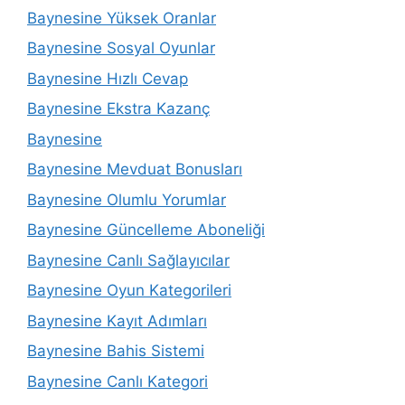
Baynesine Yüksek Oranlar
Baynesine Sosyal Oyunlar
Baynesine Hızlı Cevap
Baynesine Ekstra Kazanç
Baynesine
Baynesine Mevduat Bonusları
Baynesine Olumlu Yorumlar
Baynesine Güncelleme Aboneliği
Baynesine Canlı Sağlayıcılar
Baynesine Oyun Kategorileri
Baynesine Kayıt Adımları
Baynesine Bahis Sistemi
Baynesine Canlı Kategori