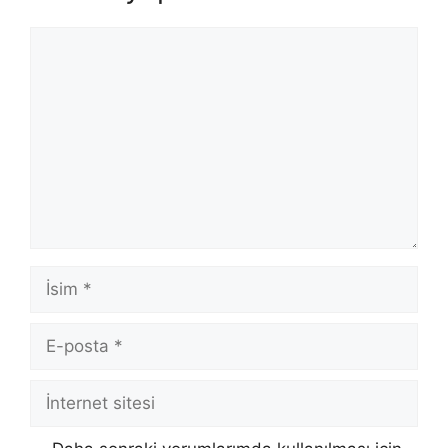
Yorum
İsim
E-
posta
İnternet
sitesi