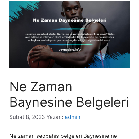
Ne Zaman
Baynesine Belgeleri
Şubat 8, 2023
Yazarı:
admin
Ne zaman seobahis belgeleri Baynesine ne