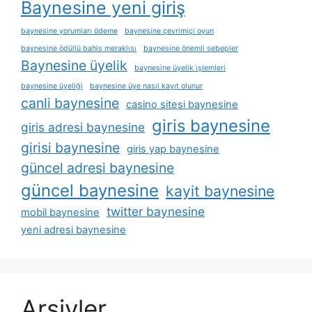
Baynesine yeni giriş
baynesine yorumları ödeme
baynesine çevrimiçi oyun
baynesine ödüllü bahis meraklısı
baynesine önemli sebepler
Baynesine üyelik
baynesine üyelik i̇şlemleri
baynesine üyeliği
baynesine üye nasıl kayıt olunur
canli baynesine
casino sitesi baynesine
giris baynesine
giris adresi baynesine
girisi baynesine
giris yap baynesine
güncel adresi baynesine
güncel baynesine
kayit baynesine
twitter baynesine
mobil baynesine
yeni adresi baynesine
Arşivler