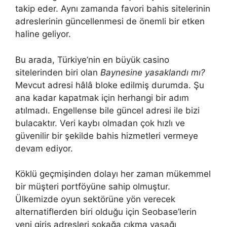
takip eder. Aynı zamanda favori bahis sitelerinin
adreslerinin güncellenmesi de önemli bir etken
haline geliyor.
Bu arada, Türkiye’nin en büyük casino
sitelerinden biri olan
Baynesine yasaklandı mı?
Mevcut adresi hâlâ bloke edilmiş durumda. Şu
ana kadar kapatmak için herhangi bir adım
atılmadı. Engellense bile güncel adresi ile bizi
bulacaktır. Veri kaybı olmadan çok hızlı ve
güvenilir bir şekilde bahis hizmetleri vermeye
devam ediyor.
Köklü geçmişinden dolayı her zaman mükemmel
bir müşteri portföyüne sahip olmuştur.
Ülkemizde oyun sektörüne yön verecek
alternatiflerden biri olduğu için Seobase’lerin
yeni giriş adresleri sokağa çıkma yasağı