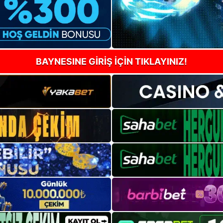
BAYNESINE GİRİŞ İÇİN TIKLAYINIZ!