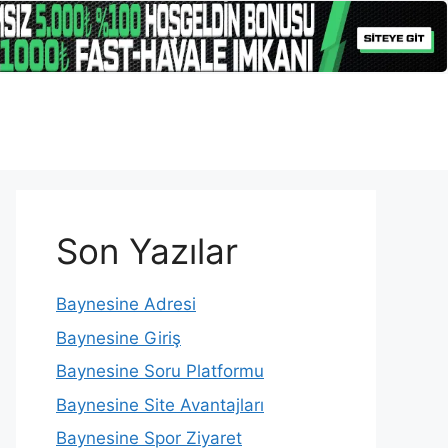
Son Yazılar
Baynesine Adresi
Baynesine Giriş
Baynesine Soru Platformu
Baynesine Site Avantajları
Baynesine Spor Ziyaret