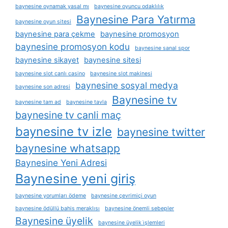
baynesine oynamak yasal mı
baynesine oyuncu odaklılık
Baynesine Para Yatırma
baynesine oyun sitesi
baynesine para çekme
baynesine promosyon
baynesine promosyon kodu
baynesine sanal spor
baynesine sikayet
baynesine sitesi
baynesine slot canlı casino
baynesine slot makinesi
baynesine sosyal medya
baynesine son adresi
Baynesine tv
baynesine tam ad
baynesine tavla
baynesine tv canli maç
baynesine tv izle
baynesine twitter
baynesine whatsapp
Baynesine Yeni Adresi
Baynesine yeni giriş
baynesine yorumları ödeme
baynesine çevrimiçi oyun
baynesine ödüllü bahis meraklısı
baynesine önemli sebepler
Baynesine üyelik
baynesine üyelik i̇şlemleri