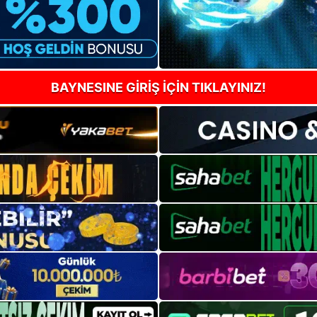
BAYNESINE GİRİŞ İÇİN TIKLAYINIZ!