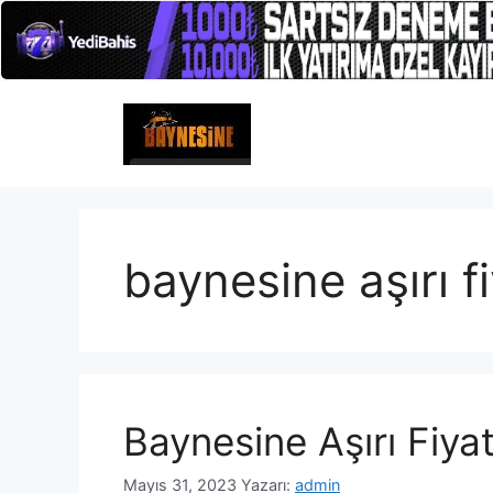
İçeriğe
atla
baynesine aşırı fi
Baynesine Aşırı Fiyat
Mayıs 31, 2023
Yazarı:
admin