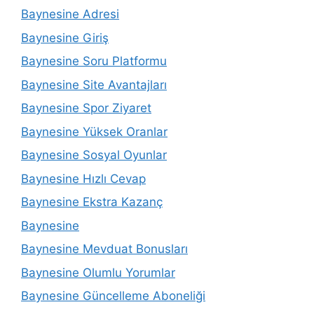
Baynesine Adresi
Baynesine Giriş
Baynesine Soru Platformu
Baynesine Site Avantajları
Baynesine Spor Ziyaret
Baynesine Yüksek Oranlar
Baynesine Sosyal Oyunlar
Baynesine Hızlı Cevap
Baynesine Ekstra Kazanç
Baynesine
Baynesine Mevduat Bonusları
Baynesine Olumlu Yorumlar
Baynesine Güncelleme Aboneliği