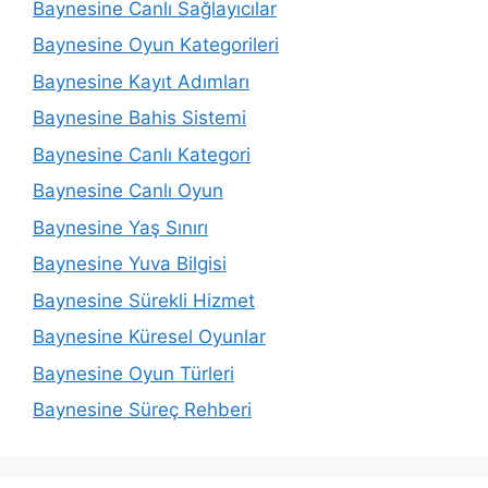
Baynesine Canlı Sağlayıcılar
Baynesine Oyun Kategorileri
Baynesine Kayıt Adımları
Baynesine Bahis Sistemi
Baynesine Canlı Kategori
Baynesine Canlı Oyun
Baynesine Yaş Sınırı
Baynesine Yuva Bilgisi
Baynesine Sürekli Hizmet
Baynesine Küresel Oyunlar
Baynesine Oyun Türleri
Baynesine Süreç Rehberi