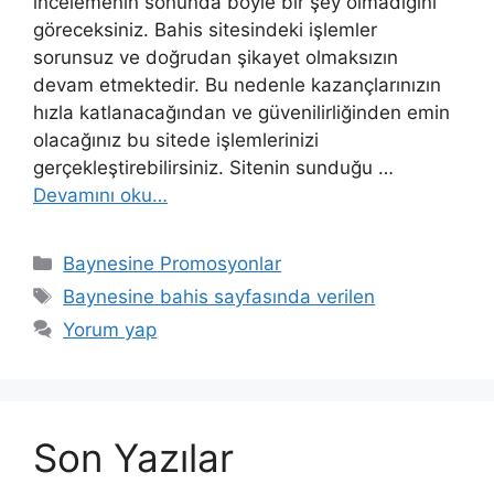
incelemenin sonunda böyle bir şey olmadığını
göreceksiniz. Bahis sitesindeki işlemler
sorunsuz ve doğrudan şikayet olmaksızın
devam etmektedir. Bu nedenle kazançlarınızın
hızla katlanacağından ve güvenilirliğinden emin
olacağınız bu sitede işlemlerinizi
gerçekleştirebilirsiniz. Sitenin sunduğu …
Devamını oku…
Kategoriler
Baynesine Promosyonlar
Etiketler
Baynesine bahis sayfasında verilen
Yorum yap
Son Yazılar