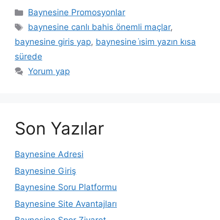
Kategoriler
Baynesine Promosyonlar
Etiketler
baynesine canlı bahis önemli maçlar
,
baynesine giris yap
,
baynesine i̇sim yazın kısa
sürede
Yorum yap
Son Yazılar
Baynesine Adresi
Baynesine Giriş
Baynesine Soru Platformu
Baynesine Site Avantajları