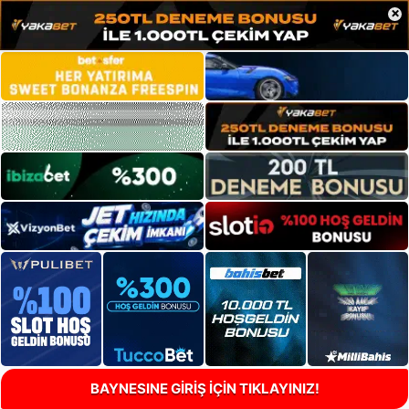
×
BAYNESINE GİRİŞ İÇİN TIKLAYINIZ!