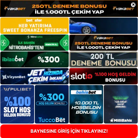
×
BAYNESINE GİRİŞ İÇİN TIKLAYINIZ!