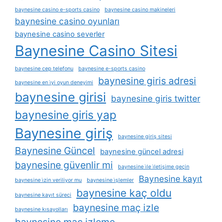
baynesine casino e-sports casino
baynesine casino makineleri
baynesine casino oyunları
baynesine casino severler
Baynesine Casino Sitesi
baynesine cep telefonu
baynesine e-sports casino
baynesine giris adresi
baynesine en i̇yi oyun deneyimi
baynesine girisi
baynesine giris twitter
baynesine giris yap
Baynesine giriş
baynesine giriş sitesi
Baynesine Güncel
baynesine güncel adresi
baynesine güvenlir mi
baynesine i̇le i̇letişime geçin
Baynesine kayıt
baynesine i̇zin veriliyor mu
baynesine i̇şlemler
baynesine kaç oldu
baynesine kayıt süreci
baynesine maç izle
baynesine kısayolları