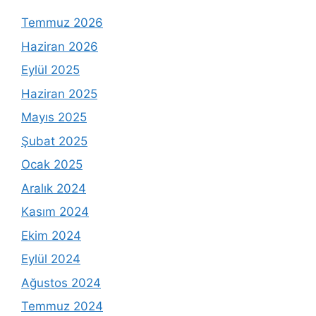
Temmuz 2026
Haziran 2026
Eylül 2025
Haziran 2025
Mayıs 2025
Şubat 2025
Ocak 2025
Aralık 2024
Kasım 2024
Ekim 2024
Eylül 2024
Ağustos 2024
Temmuz 2024