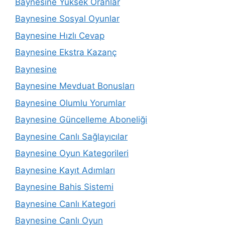
Baynesine Yüksek Oranlar
Baynesine Sosyal Oyunlar
Baynesine Hızlı Cevap
Baynesine Ekstra Kazanç
Baynesine
Baynesine Mevduat Bonusları
Baynesine Olumlu Yorumlar
Baynesine Güncelleme Aboneliği
Baynesine Canlı Sağlayıcılar
Baynesine Oyun Kategorileri
Baynesine Kayıt Adımları
Baynesine Bahis Sistemi
Baynesine Canlı Kategori
Baynesine Canlı Oyun