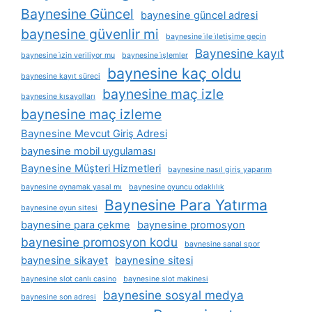
Baynesine Güncel
baynesine güncel adresi
baynesine güvenlir mi
baynesine i̇le i̇letişime geçin
Baynesine kayıt
baynesine i̇zin veriliyor mu
baynesine i̇şlemler
baynesine kaç oldu
baynesine kayıt süreci
baynesine maç izle
baynesine kısayolları
baynesine maç izleme
Baynesine Mevcut Giriş Adresi
baynesine mobil uygulaması
Baynesine Müşteri Hizmetleri
baynesine nasıl giriş yaparım
baynesine oynamak yasal mı
baynesine oyuncu odaklılık
Baynesine Para Yatırma
baynesine oyun sitesi
baynesine para çekme
baynesine promosyon
baynesine promosyon kodu
baynesine sanal spor
baynesine sikayet
baynesine sitesi
baynesine slot canlı casino
baynesine slot makinesi
baynesine sosyal medya
baynesine son adresi