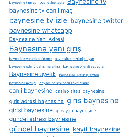
Baynesine tv
baynesine tam ad
baynesine tavla
baynesine tv canli maç
baynesine tv izle
baynesine twitter
baynesine whatsapp
Baynesine Yeni Adresi
Baynesine yeni giriş
baynesine yorumları ödeme
baynesine çevrimiçi oyun
baynesine ödüllü bahis meraklısı
baynesine önemli sebepler
Baynesine üyelik
baynesine üyelik i̇şlemleri
baynesine üyeliği
baynesine üye nasıl kayıt olunur
canli baynesine
casino sitesi baynesine
giris baynesine
giris adresi baynesine
girisi baynesine
giris yap baynesine
güncel adresi baynesine
güncel baynesine
kayit baynesine