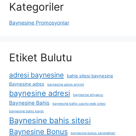
Kategoriler
Baynesine Promosyonlar
Etiket Bulutu
adresi baynesine
bahis sitesi baynesine
Baynesine adres
baynesine adres erişimi
baynesine adresi
baynesine altyapısı
Baynesine Bahis
baynesine bahis casino web sitesi
baynesine bahis kaydı
Baynesine bahis sitesi
Baynesine Bonus
baynesine bonus seçenekleri