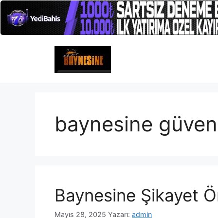
İçeriğe
atla
baynesine güveni
Baynesine Şikayet 
Mayıs 28, 2025
Yazarı:
admin