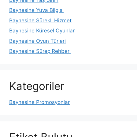
Baynesine Yuva Bilgisi
Baynesine Sürekli Hizmet
Baynesine Küresel Oyunlar
Baynesine Oyun Türleri
Baynesine Süreç Rehberi
Kategoriler
Baynesine Promosyonlar