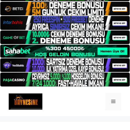
İçeriğe
atla
Menü