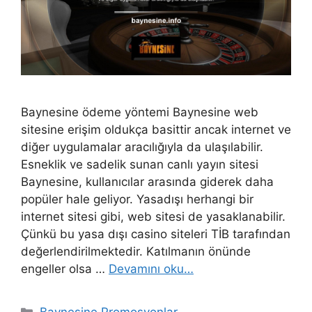
Baynesine ödeme yöntemi Baynesine web
sitesine erişim oldukça basittir ancak internet ve
diğer uygulamalar aracılığıyla da ulaşılabilir.
Esneklik ve sadelik sunan canlı yayın sitesi
Baynesine, kullanıcılar arasında giderek daha
popüler hale geliyor. Yasadışı herhangi bir
internet sitesi gibi, web sitesi de yasaklanabilir.
Çünkü bu yasa dışı casino siteleri TİB tarafından
değerlendirilmektedir. Katılmanın önünde
engeller olsa …
Devamını oku…
Kategoriler