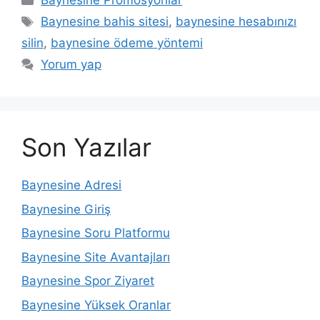
Baynesine Promosyonlar
Etiketler
Baynesine bahis sitesi
,
baynesine hesabınızı
silin
,
baynesine ödeme yöntemi
Yorum yap
Son Yazılar
Baynesine Adresi
Baynesine Giriş
Baynesine Soru Platformu
Baynesine Site Avantajları
Baynesine Spor Ziyaret
Baynesine Yüksek Oranlar