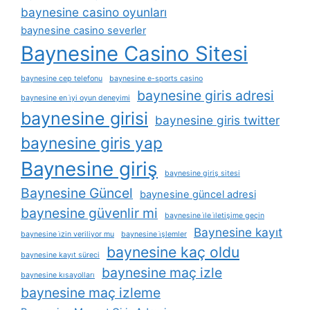
baynesine casino oyunları
baynesine casino severler
Baynesine Casino Sitesi
baynesine cep telefonu
baynesine e-sports casino
baynesine giris adresi
baynesine en i̇yi oyun deneyimi
baynesine girisi
baynesine giris twitter
baynesine giris yap
Baynesine giriş
baynesine giriş sitesi
Baynesine Güncel
baynesine güncel adresi
baynesine güvenlir mi
baynesine i̇le i̇letişime geçin
Baynesine kayıt
baynesine i̇zin veriliyor mu
baynesine i̇şlemler
baynesine kaç oldu
baynesine kayıt süreci
baynesine maç izle
baynesine kısayolları
baynesine maç izleme