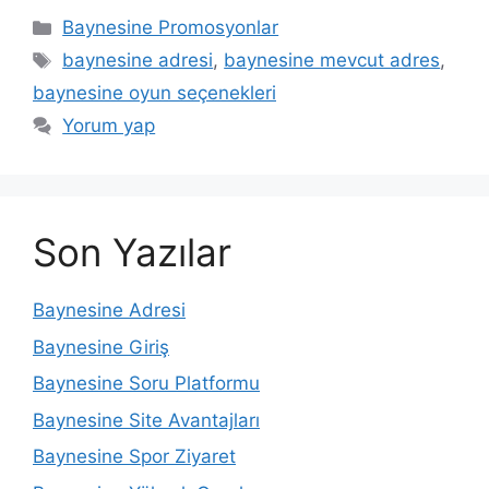
Kategoriler
Baynesine Promosyonlar
Etiketler
baynesine adresi
,
baynesine mevcut adres
,
baynesine oyun seçenekleri
Yorum yap
Son Yazılar
Baynesine Adresi
Baynesine Giriş
Baynesine Soru Platformu
Baynesine Site Avantajları
Baynesine Spor Ziyaret