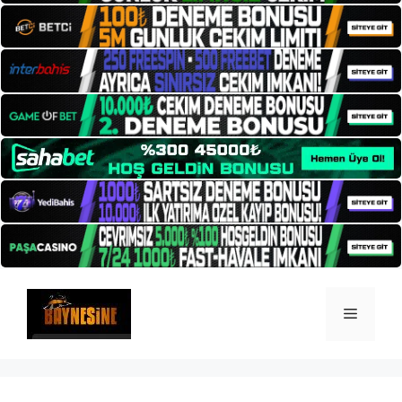
İçeriğe
atla
Menü