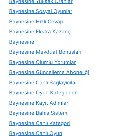
Baynesine Yüksek Oranlar
Baynesine Sosyal Oyunlar
Baynesine Hızlı Cevap
Baynesine Ekstra Kazanç
Baynesine
Baynesine Mevduat Bonusları
Baynesine Olumlu Yorumlar
Baynesine Güncelleme Aboneliği
Baynesine Canlı Sağlayıcılar
Baynesine Oyun Kategorileri
Baynesine Kayıt Adımları
Baynesine Bahis Sistemi
Baynesine Canlı Kategori
Baynesine Canlı Oyun