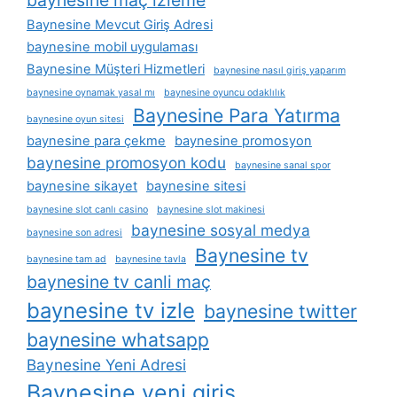
baynesine maç izleme
Baynesine Mevcut Giriş Adresi
baynesine mobil uygulaması
Baynesine Müşteri Hizmetleri
baynesine nasıl giriş yaparım
baynesine oynamak yasal mı
baynesine oyuncu odaklılık
Baynesine Para Yatırma
baynesine oyun sitesi
baynesine para çekme
baynesine promosyon
baynesine promosyon kodu
baynesine sanal spor
baynesine sikayet
baynesine sitesi
baynesine slot canlı casino
baynesine slot makinesi
baynesine sosyal medya
baynesine son adresi
Baynesine tv
baynesine tam ad
baynesine tavla
baynesine tv canli maç
baynesine tv izle
baynesine twitter
baynesine whatsapp
Baynesine Yeni Adresi
Baynesine yeni giriş