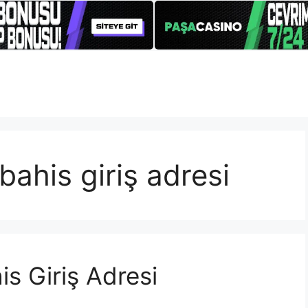
ahis giriş adresi
s Giriş Adresi