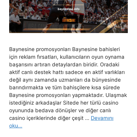
Baynesine promosyonları Baynesine bahisleri
için reklam fırsatları, kullanıcıların oyun oynama
başarısını artıran detaylardan biridir. Oradaki
aktif canlı destek hattı sadece en aktif varlıkları
değil aynı zamanda uzmanları da bünyesinde
barındırmakta ve tüm bahisçilere kısa sürede
Baynesine promosyonları yapmaktadır. Ulaşmak
istediğiniz arkadaşlar Sitede her türlü casino
oyununda bedava dönüşler ve diğer canlı
casino içeriklerinde diğer çeşit …
Devamını
oku…