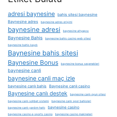
adresi baynesine
bahis sitesi baynesine
Baynesine adres
baynesine adres erişimi
baynesine adresi
baynesine altyapısı
Baynesine Bahis
baynesine bahis casino web sitesi
baynesine bahis kaydı
Baynesine bahis sitesi
Baynesine Bonus
baynesine bonus seçenekleri
baynesine canli
baynesine canli maç izle
baynesine canlı bahis
Baynesine canlı casino
Baynesine canlı destek
baynesine canlı oyun sitesi
baynesine canlı sohbet sistemi
baynesine canlı spor bahisleri
baynesine casino
baynesine canlı yardım hattı
baynesine casino e-sports casino
baynesine casino makineleri