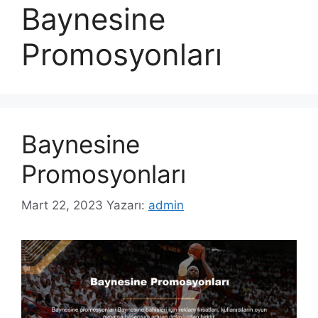
Baynesine
Promosyonları
Baynesine
Promosyonları
Mart 22, 2023
Yazarı:
admin