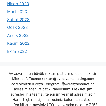
Nisan 2023
Mart 2023
Şubat 2023
Ocak 2023
Aralık 2022
Kasım 2022
Ekim 2022
Avrasya'nın en büyük reklam platformunda olmak için
Microsoft Teams:
reklam@avrasyamarketing.com
adresimizden veya Telegram: @Avrasyamarketing
adresimizden irtibat kurabilirsiniz. (Tek iletişim
adreslerimiz teams / telegram ve mail adresimizdir.
Harici hiçbir iletişim adresimiz bulunmamaktadır.
Lütfen itibar etmeyiniz.) Türkiye yasalarına göre 7258