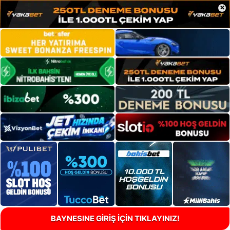
×
BAYNESINE GİRİŞ İÇİN TIKLAYINIZ!