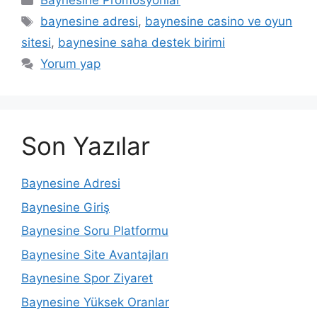
Baynesine Promosyonlar
Etiketler
baynesine adresi
,
baynesine casino ve oyun
sitesi
,
baynesine saha destek birimi
Yorum yap
Son Yazılar
Baynesine Adresi
Baynesine Giriş
Baynesine Soru Platformu
Baynesine Site Avantajları
Baynesine Spor Ziyaret
Baynesine Yüksek Oranlar