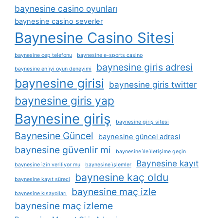
baynesine casino oyunları
baynesine casino severler
Baynesine Casino Sitesi
baynesine cep telefonu
baynesine e-sports casino
baynesine giris adresi
baynesine en i̇yi oyun deneyimi
baynesine girisi
baynesine giris twitter
baynesine giris yap
Baynesine giriş
baynesine giriş sitesi
Baynesine Güncel
baynesine güncel adresi
baynesine güvenlir mi
baynesine i̇le i̇letişime geçin
Baynesine kayıt
baynesine i̇zin veriliyor mu
baynesine i̇şlemler
baynesine kaç oldu
baynesine kayıt süreci
baynesine maç izle
baynesine kısayolları
baynesine maç izleme