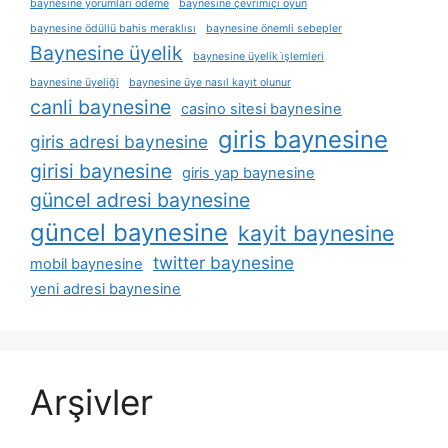
baynesine yorumları ödeme
baynesine çevrimiçi oyun
baynesine ödüllü bahis meraklısı
baynesine önemli sebepler
Baynesine üyelik
baynesine üyelik i̇şlemleri
baynesine üyeliği
baynesine üye nasıl kayıt olunur
canli baynesine
casino sitesi baynesine
giris baynesine
giris adresi baynesine
girisi baynesine
giris yap baynesine
güncel adresi baynesine
güncel baynesine
kayit baynesine
twitter baynesine
mobil baynesine
yeni adresi baynesine
Arşivler