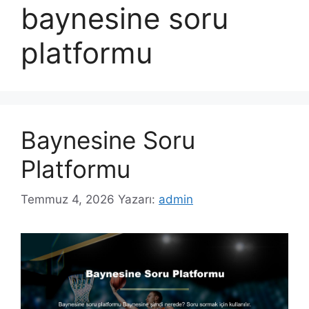
baynesine soru
platformu
Baynesine Soru
Platformu
Temmuz 4, 2026
Yazarı:
admin