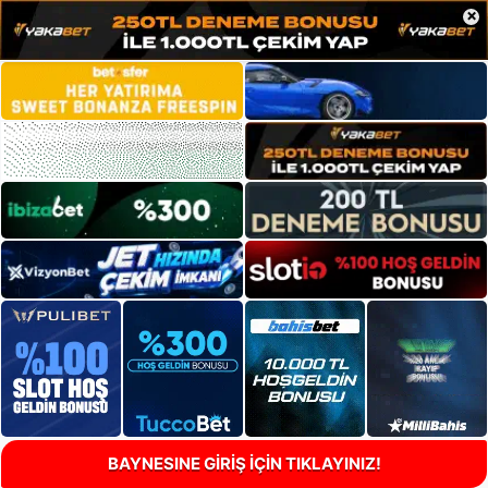
×
BAYNESINE GİRİŞ İÇİN TIKLAYINIZ!