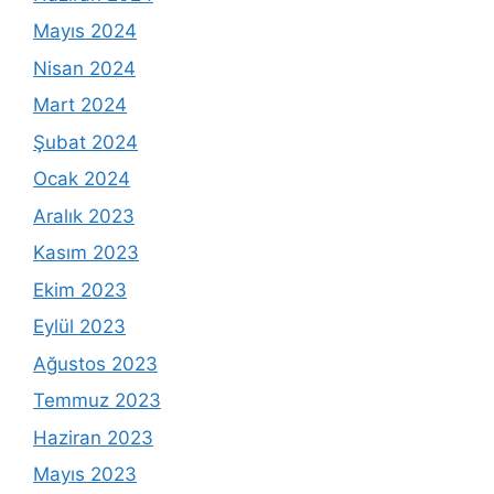
Mayıs 2024
Nisan 2024
Mart 2024
Şubat 2024
Ocak 2024
Aralık 2023
Kasım 2023
Ekim 2023
Eylül 2023
Ağustos 2023
Temmuz 2023
Haziran 2023
Mayıs 2023