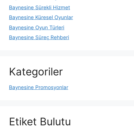
Baynesine Sürekli Hizmet
Baynesine Küresel Oyunlar
Baynesine Oyun Türleri
Baynesine Süreç Rehberi
Kategoriler
Baynesine Promosyonlar
Etiket Bulutu