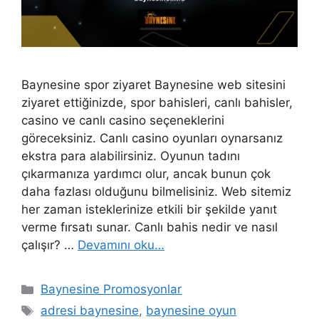
Baynesine spor ziyaret Baynesine web sitesini
ziyaret ettiğinizde, spor bahisleri, canlı bahisler,
casino ve canlı casino seçeneklerini
göreceksiniz. Canlı casino oyunları oynarsanız
ekstra para alabilirsiniz. Oyunun tadını
çıkarmanıza yardımcı olur, ancak bunun çok
daha fazlası olduğunu bilmelisiniz. Web sitemiz
her zaman isteklerinize etkili bir şekilde yanıt
verme fırsatı sunar. Canlı bahis nedir ve nasıl
çalışır? …
Devamını oku…
Kategoriler
Baynesine Promosyonlar
Etiketler
adresi baynesine
,
baynesine oyun