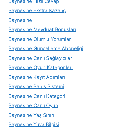
Baynesine Hızlı Cevap
Baynesine Ekstra Kazanç
Baynesine
Baynesine Mevduat Bonusları
Baynesine Olumlu Yorumlar
Baynesine Güncelleme Aboneliği
Baynesine Canlı Sağlayıcılar
Baynesine Oyun Kategorileri
Baynesine Kayıt Adımları
Baynesine Bahis Sistemi
Baynesine Canlı Kategori
Baynesine Canlı Oyun
Baynesine Yaş Sınırı
Baynesine Yuva Bilgisi