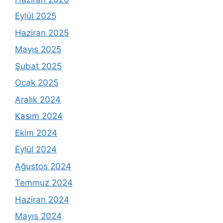
Eylül 2025
Haziran 2025
Mayıs 2025
Şubat 2025
Ocak 2025
Aralık 2024
Kasım 2024
Ekim 2024
Eylül 2024
Ağustos 2024
Temmuz 2024
Haziran 2024
Mayıs 2024