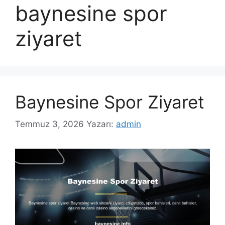
baynesine spor
ziyaret
Baynesine Spor Ziyaret
Temmuz 3, 2026
Yazarı:
admin