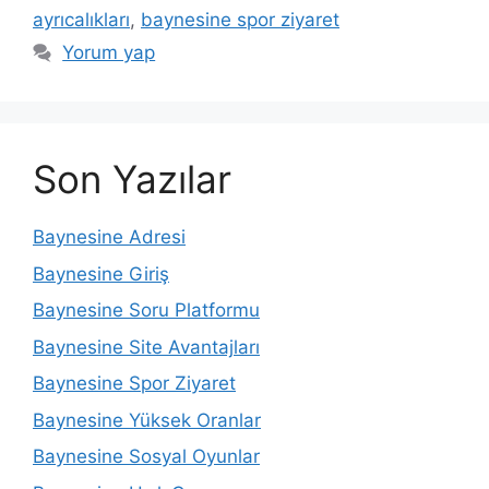
ayrıcalıkları
,
baynesine spor ziyaret
Yorum yap
Son Yazılar
Baynesine Adresi
Baynesine Giriş
Baynesine Soru Platformu
Baynesine Site Avantajları
Baynesine Spor Ziyaret
Baynesine Yüksek Oranlar
Baynesine Sosyal Oyunlar