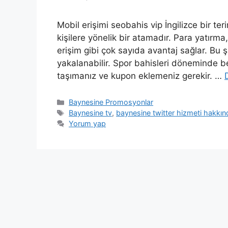
Mobil erişimi seobahis vip İngilizce bir ter
kişilere yönelik bir atamadır. Para yatırma
erişim gibi çok sayıda avantaj sağlar. Bu şa
yakalanabilir. Spor bahisleri döneminde bel
taşımanız ve kupon eklemeniz gerekir. …
Kategoriler
Baynesine Promosyonlar
Etiketler
Baynesine tv
,
baynesine twitter hizmeti hakkın
Yorum yap