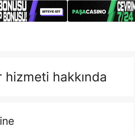
r hizmeti hakkında
ine