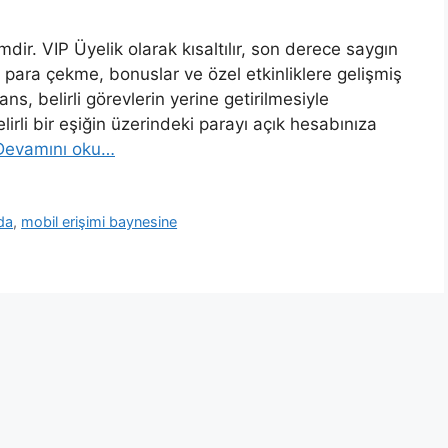
imdir. VIP Üyelik olarak kısaltılır, son derece saygın
, para çekme, bonuslar ve özel etkinliklere gelişmiş
ns, belirli görevlerin yerine getirilmesiyle
irli bir eşiğin üzerindeki parayı açık hesabınıza
Devamını oku…
da
,
mobil erişimi baynesine