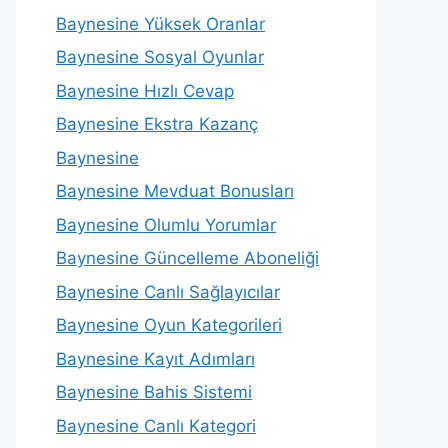
Baynesine Yüksek Oranlar
Baynesine Sosyal Oyunlar
Baynesine Hızlı Cevap
Baynesine Ekstra Kazanç
Baynesine
Baynesine Mevduat Bonusları
Baynesine Olumlu Yorumlar
Baynesine Güncelleme Aboneliği
Baynesine Canlı Sağlayıcılar
Baynesine Oyun Kategorileri
Baynesine Kayıt Adımları
Baynesine Bahis Sistemi
Baynesine Canlı Kategori