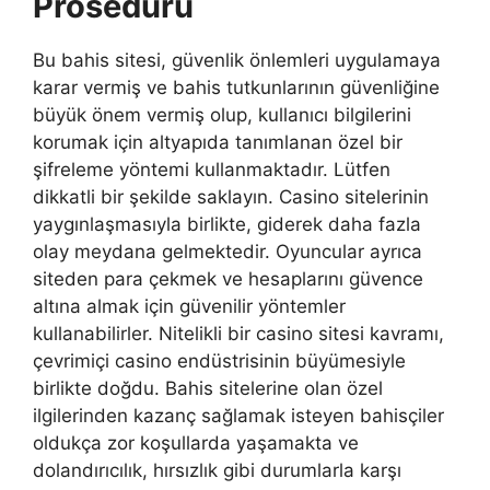
Prosedürü
Bu bahis sitesi, güvenlik önlemleri uygulamaya
karar vermiş ve bahis tutkunlarının güvenliğine
büyük önem vermiş olup, kullanıcı bilgilerini
korumak için altyapıda tanımlanan özel bir
şifreleme yöntemi kullanmaktadır. Lütfen
dikkatli bir şekilde saklayın. Casino sitelerinin
yaygınlaşmasıyla birlikte, giderek daha fazla
olay meydana gelmektedir. Oyuncular ayrıca
siteden para çekmek ve hesaplarını güvence
altına almak için güvenilir yöntemler
kullanabilirler. Nitelikli bir casino sitesi kavramı,
çevrimiçi casino endüstrisinin büyümesiyle
birlikte doğdu. Bahis sitelerine olan özel
ilgilerinden kazanç sağlamak isteyen bahisçiler
oldukça zor koşullarda yaşamakta ve
dolandırıcılık, hırsızlık gibi durumlarla karşı