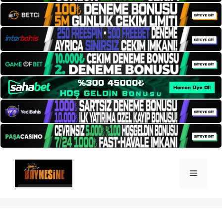
İçeriğe
atla
Menü