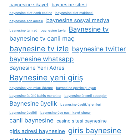
baynesine sikayet
baynesine sitesi
baynesine slot canlı casino
baynesine slot makinesi
baynesine sosyal medya
baynesine son adresi
Baynesine tv
baynesine tam ad
baynesine tavla
baynesine tv canli maç
baynesine tv izle
baynesine twitter
baynesine whatsapp
Baynesine Yeni Adresi
Baynesine yeni giriş
baynesine yorumları ödeme
baynesine çevrimiçi oyun
baynesine ödüllü bahis meraklısı
baynesine önemli sebepler
Baynesine üyelik
baynesine üyelik i̇şlemleri
baynesine üyeliği
baynesine üye nasıl kayıt olunur
canli baynesine
casino sitesi baynesine
giris baynesine
giris adresi baynesine