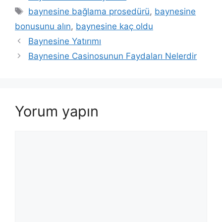
Etiketler
baynesine bağlama prosedürü
,
baynesine
bonusunu alın
,
baynesine kaç oldu
Yazı
Baynesine Yatırımı
dolaşımı
Baynesine Casinosunun Faydaları Nelerdir
Yorum yapın
Yorum