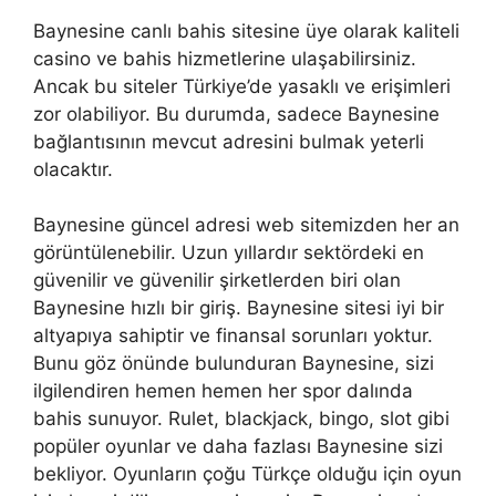
Baynesine canlı bahis sitesine üye olarak kaliteli
casino ve bahis hizmetlerine ulaşabilirsiniz.
Ancak bu siteler Türkiye’de yasaklı ve erişimleri
zor olabiliyor. Bu durumda, sadece Baynesine
bağlantısının mevcut adresini bulmak yeterli
olacaktır.
Baynesine güncel adresi web sitemizden her an
görüntülenebilir. Uzun yıllardır sektördeki en
güvenilir ve güvenilir şirketlerden biri olan
Baynesine hızlı bir giriş. Baynesine sitesi iyi bir
altyapıya sahiptir ve finansal sorunları yoktur.
Bunu göz önünde bulunduran Baynesine, sizi
ilgilendiren hemen hemen her spor dalında
bahis sunuyor. Rulet, blackjack, bingo, slot gibi
popüler oyunlar ve daha fazlası Baynesine sizi
bekliyor. Oyunların çoğu Türkçe olduğu için oyun