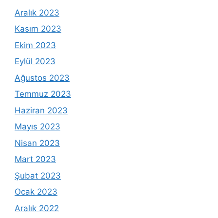
Aralık 2023
Kasım 2023
Ekim 2023
Eylül 2023
Ağustos 2023
Temmuz 2023
Haziran 2023
Mayıs 2023
Nisan 2023
Mart 2023
Şubat 2023
Ocak 2023
Aralık 2022