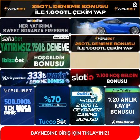
×
BAYNESINE GİRİŞ İÇİN TIKLAYINIZ!