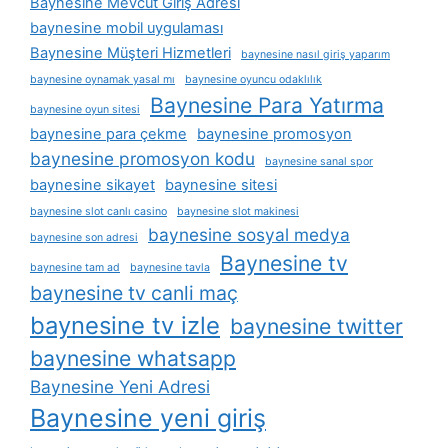
Baynesine Mevcut Giriş Adresi
baynesine mobil uygulaması
Baynesine Müşteri Hizmetleri
baynesine nasıl giriş yaparım
baynesine oynamak yasal mı
baynesine oyuncu odaklılık
Baynesine Para Yatırma
baynesine oyun sitesi
baynesine para çekme
baynesine promosyon
baynesine promosyon kodu
baynesine sanal spor
baynesine sikayet
baynesine sitesi
baynesine slot canlı casino
baynesine slot makinesi
baynesine sosyal medya
baynesine son adresi
Baynesine tv
baynesine tam ad
baynesine tavla
baynesine tv canli maç
baynesine tv izle
baynesine twitter
baynesine whatsapp
Baynesine Yeni Adresi
Baynesine yeni giriş