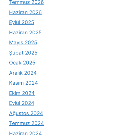
Temmuz 2026
Haziran 2026
Eylül 2025
Haziran 2025
Mayıs 2025
Şubat 2025
Ocak 2025
Aralık 2024
Kasım 2024
Ekim 2024
Eylül 2024
Ağustos 2024
Temmuz 2024
Haziran 2024