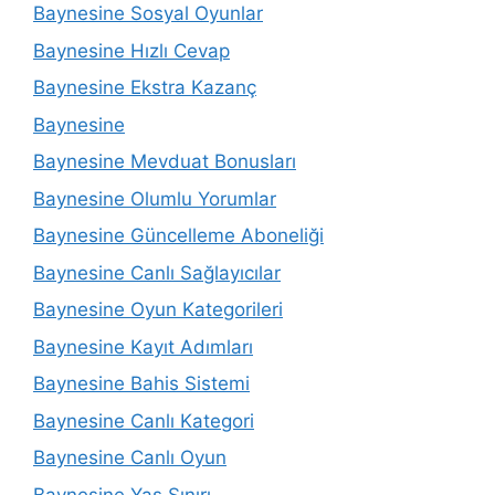
Baynesine Sosyal Oyunlar
Baynesine Hızlı Cevap
Baynesine Ekstra Kazanç
Baynesine
Baynesine Mevduat Bonusları
Baynesine Olumlu Yorumlar
Baynesine Güncelleme Aboneliği
Baynesine Canlı Sağlayıcılar
Baynesine Oyun Kategorileri
Baynesine Kayıt Adımları
Baynesine Bahis Sistemi
Baynesine Canlı Kategori
Baynesine Canlı Oyun
Baynesine Yaş Sınırı