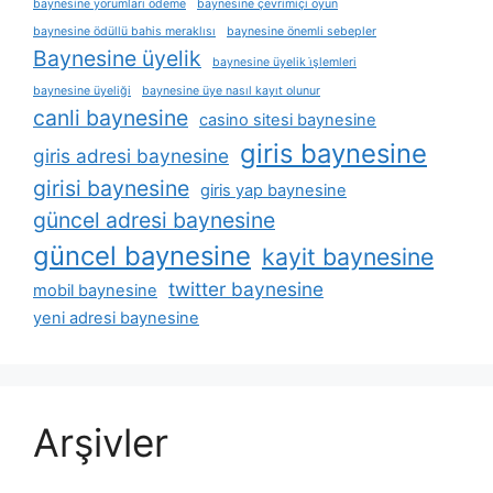
baynesine yorumları ödeme
baynesine çevrimiçi oyun
baynesine ödüllü bahis meraklısı
baynesine önemli sebepler
Baynesine üyelik
baynesine üyelik i̇şlemleri
baynesine üyeliği
baynesine üye nasıl kayıt olunur
canli baynesine
casino sitesi baynesine
giris baynesine
giris adresi baynesine
girisi baynesine
giris yap baynesine
güncel adresi baynesine
güncel baynesine
kayit baynesine
twitter baynesine
mobil baynesine
yeni adresi baynesine
Arşivler