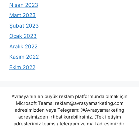
Nisan 2023
Mart 2023
Şubat 2023
Ocak 2023
Aralık 2022
Kasım 2022
Ekim 2022
Avrasya'nın en büyük reklam platformunda olmak için
Microsoft Teams:
reklam@avrasyamarketing.com
adresimizden veya Telegram: @Avrasyamarketing
adresimizden irtibat kurabilirsiniz. (Tek iletişim
adreslerimiz teams / telegram ve mail adresimizdir.
Harici hiçbir iletişim adresimiz bulunmamaktadır.
Lütfen itibar etmeyiniz.) Türkiye yasalarına göre 7258