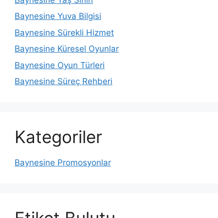
Baynesine Yuva Bilgisi
Baynesine Sürekli Hizmet
Baynesine Küresel Oyunlar
Baynesine Oyun Türleri
Baynesine Süreç Rehberi
Kategoriler
Baynesine Promosyonlar